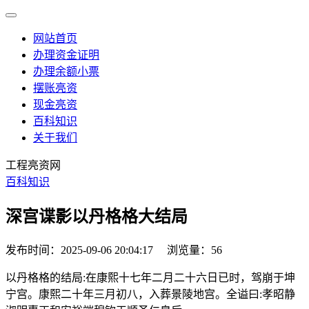
网站首页
办理资金证明
办理余额小票
摆账亮资
现金亮资
百科知识
关于我们
工程亮资网
百科知识
深宫谍影以丹格格大结局
发布时间：2025-09-06 20:04:17
浏览量：56
以丹格格的结局:在康熙十七年二月二十六日已时，驾崩于坤
宁宫。康熙二十年三月初八，入葬景陵地宫。全谥曰:孝昭静