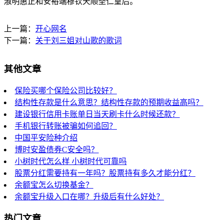
淑明惠正和安裕端穆钦天顺圣仁皇后。
上一篇：
开心网名
下一篇：
关于刘三姐对山歌的歌词
其他文章
保险买哪个保险公司比较好？
结构性存款是什么意思？结构性存款的预期收益高吗？
建设银行信用卡账单日当天刷卡什么时候还款？
手机银行转账被骗如何追回？
中国平安险种介绍
博时安盈债券C安全吗？
小树时代怎么样 小树时代可靠吗
股票分红需要持有一年吗？股票持有多久才能分红？
余额宝怎么切换基金？
余额宝升级入口在哪？升级后有什么好处？
热门文章