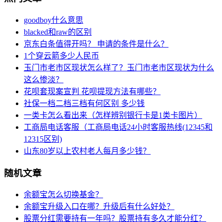
goodboy什么意思
blacked和raw的区别
京东白条值得开吗？ 申请的条件是什么？
1个穿云箭多少人民币
玉门市老市区现状怎么样了？玉门市老市区现状为什么
这么惨淡？
花呗套现案宣判 花呗提现方法有哪些？
社保一档二档三档有何区别 多少钱
一类卡怎么看出来（怎样辨别银行卡是1类卡图片）
工商局电话客服（工商局电话24小时客服热线(12345和
12315区别)
山东80岁以上农村老人每月多少钱？
随机文章
余额宝怎么切换基金？
余额宝升级入口在哪？升级后有什么好处？
股票分红需要持有一年吗？股票持有多久才能分红？