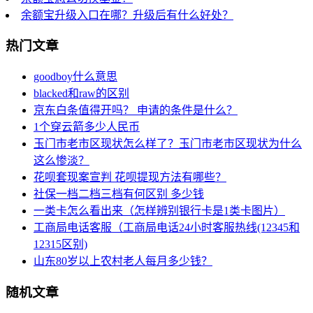
余额宝升级入口在哪？升级后有什么好处？
热门文章
goodboy什么意思
blacked和raw的区别
京东白条值得开吗？ 申请的条件是什么？
1个穿云箭多少人民币
玉门市老市区现状怎么样了？玉门市老市区现状为什么
这么惨淡？
花呗套现案宣判 花呗提现方法有哪些？
社保一档二档三档有何区别 多少钱
一类卡怎么看出来（怎样辨别银行卡是1类卡图片）
工商局电话客服（工商局电话24小时客服热线(12345和
12315区别)
山东80岁以上农村老人每月多少钱？
随机文章