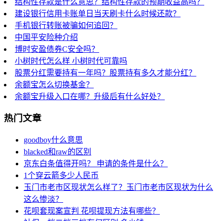
结构性存款是什么意思？结构性存款的预期收益高吗？
建设银行信用卡账单日当天刷卡什么时候还款？
手机银行转账被骗如何追回？
中国平安险种介绍
博时安盈债券C安全吗？
小树时代怎么样 小树时代可靠吗
股票分红需要持有一年吗？股票持有多久才能分红？
余额宝怎么切换基金？
余额宝升级入口在哪？升级后有什么好处？
热门文章
goodboy什么意思
blacked和raw的区别
京东白条值得开吗？ 申请的条件是什么？
1个穿云箭多少人民币
玉门市老市区现状怎么样了？玉门市老市区现状为什么
这么惨淡？
花呗套现案宣判 花呗提现方法有哪些？