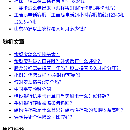
社保一档二档三档有何区别 多少钱
一类卡怎么看出来（怎样辨别银行卡是1类卡图片）
工商局电话客服（工商局电话24小时客服热线(12345和
12315区别)
山东80岁以上农村老人每月多少钱？
随机文章
余额宝怎么切换基金？
余额宝升级入口在哪？升级后有什么好处？
股票分红需要持有一年吗？股票持有多久才能分红？
小树时代怎么样 小树时代可靠吗
博时安盈债券C安全吗？
中国平安险种介绍
建设银行信用卡账单日当天刷卡什么时候还款？
手机银行转账被骗如何追回？
结构性存款是什么意思？结构性存款的预期收益高吗？
保险买哪个保险公司比较好？