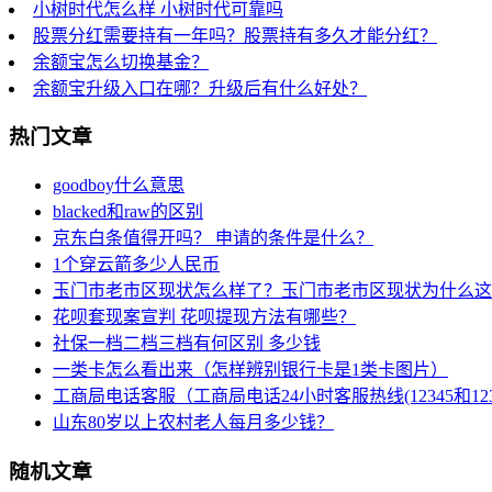
小树时代怎么样 小树时代可靠吗
股票分红需要持有一年吗？股票持有多久才能分红？
余额宝怎么切换基金？
余额宝升级入口在哪？升级后有什么好处？
热门文章
goodboy什么意思
blacked和raw的区别
京东白条值得开吗？ 申请的条件是什么？
1个穿云箭多少人民币
玉门市老市区现状怎么样了？玉门市老市区现状为什么这
花呗套现案宣判 花呗提现方法有哪些？
社保一档二档三档有何区别 多少钱
一类卡怎么看出来（怎样辨别银行卡是1类卡图片）
工商局电话客服（工商局电话24小时客服热线(12345和123
山东80岁以上农村老人每月多少钱？
随机文章