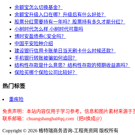
余额宝怎么切换基金？
余额宝升级入口在哪？升级后有什么好处？
股票分红需要持有一年吗？股票持有多久才能分红？
小树时代怎么样 小树时代可靠吗
博时安盈债券C安全吗？
中国平安险种介绍
建设银行信用卡账单日当天刷卡什么时候还款？
手机银行转账被骗如何追回？
结构性存款是什么意思？结构性存款的预期收益高吗？
保险买哪个保险公司比较好？
热门标签
重疾险
免责声明：本站内容仅用于学习参考，信息和图片素材来源于
联系邮箱：chuangshanghai#qq.com（把#换成@）
Copyright ©
2026 格特瑞商务咨询-工程亮资网 版权所有