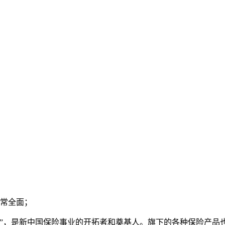
非常全面；
的长子”，是新中国保险事业的开拓者和奠基人。旗下的各种保险产品