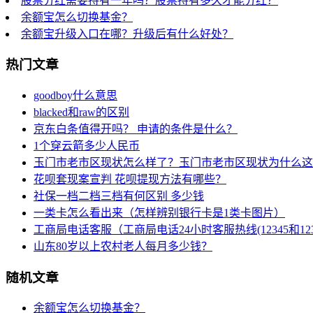
股票分红需要持有一年吗？股票持有多久才能分红？
余额宝怎么切换基金？
余额宝升级入口在哪？升级后有什么好处？
热门文章
goodboy什么意思
blacked和raw的区别
京东白条值得开吗？ 申请的条件是什么？
1个穿云箭多少人民币
玉门市老市区现状怎么样了？玉门市老市区现状为什么这
花呗套现案宣判 花呗提现方法有哪些？
社保一档二档三档有何区别 多少钱
一类卡怎么看出来（怎样辨别银行卡是1类卡图片）
工商局电话客服（工商局电话24小时客服热线(12345和123
山东80岁以上农村老人每月多少钱？
随机文章
余额宝怎么切换基金？