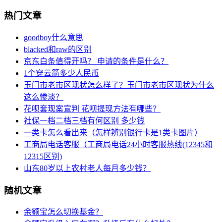
热门文章
goodboy什么意思
blacked和raw的区别
京东白条值得开吗？ 申请的条件是什么？
1个穿云箭多少人民币
玉门市老市区现状怎么样了？玉门市老市区现状为什么
这么惨淡？
花呗套现案宣判 花呗提现方法有哪些？
社保一档二档三档有何区别 多少钱
一类卡怎么看出来（怎样辨别银行卡是1类卡图片）
工商局电话客服（工商局电话24小时客服热线(12345和
12315区别)
山东80岁以上农村老人每月多少钱？
随机文章
余额宝怎么切换基金？