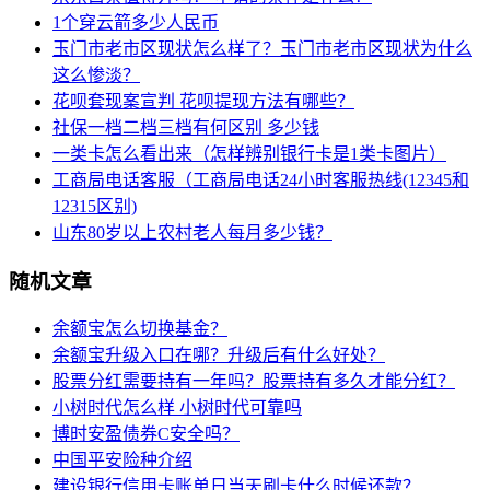
1个穿云箭多少人民币
玉门市老市区现状怎么样了？玉门市老市区现状为什么
这么惨淡？
花呗套现案宣判 花呗提现方法有哪些？
社保一档二档三档有何区别 多少钱
一类卡怎么看出来（怎样辨别银行卡是1类卡图片）
工商局电话客服（工商局电话24小时客服热线(12345和
12315区别)
山东80岁以上农村老人每月多少钱？
随机文章
余额宝怎么切换基金？
余额宝升级入口在哪？升级后有什么好处？
股票分红需要持有一年吗？股票持有多久才能分红？
小树时代怎么样 小树时代可靠吗
博时安盈债券C安全吗？
中国平安险种介绍
建设银行信用卡账单日当天刷卡什么时候还款？