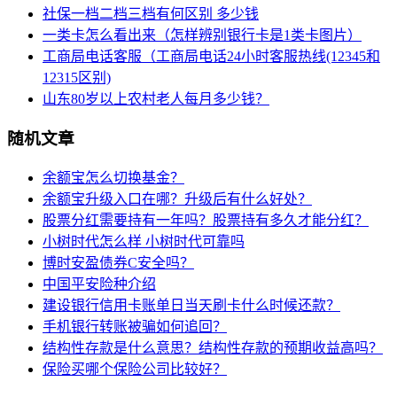
社保一档二档三档有何区别 多少钱
一类卡怎么看出来（怎样辨别银行卡是1类卡图片）
工商局电话客服（工商局电话24小时客服热线(12345和
12315区别)
山东80岁以上农村老人每月多少钱？
随机文章
余额宝怎么切换基金？
余额宝升级入口在哪？升级后有什么好处？
股票分红需要持有一年吗？股票持有多久才能分红？
小树时代怎么样 小树时代可靠吗
博时安盈债券C安全吗？
中国平安险种介绍
建设银行信用卡账单日当天刷卡什么时候还款？
手机银行转账被骗如何追回？
结构性存款是什么意思？结构性存款的预期收益高吗？
保险买哪个保险公司比较好？