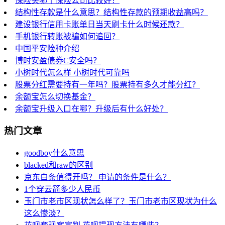
保险买哪个保险公司比较好？
结构性存款是什么意思？结构性存款的预期收益高吗？
建设银行信用卡账单日当天刷卡什么时候还款？
手机银行转账被骗如何追回？
中国平安险种介绍
博时安盈债券C安全吗？
小树时代怎么样 小树时代可靠吗
股票分红需要持有一年吗？股票持有多久才能分红？
余额宝怎么切换基金？
余额宝升级入口在哪？升级后有什么好处？
热门文章
goodboy什么意思
blacked和raw的区别
京东白条值得开吗？ 申请的条件是什么？
1个穿云箭多少人民币
玉门市老市区现状怎么样了？玉门市老市区现状为什么
这么惨淡？