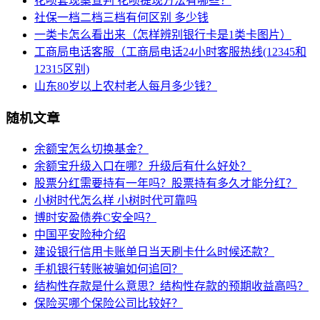
花呗套现案宣判 花呗提现方法有哪些？
社保一档二档三档有何区别 多少钱
一类卡怎么看出来（怎样辨别银行卡是1类卡图片）
工商局电话客服（工商局电话24小时客服热线(12345和
12315区别)
山东80岁以上农村老人每月多少钱？
随机文章
余额宝怎么切换基金？
余额宝升级入口在哪？升级后有什么好处？
股票分红需要持有一年吗？股票持有多久才能分红？
小树时代怎么样 小树时代可靠吗
博时安盈债券C安全吗？
中国平安险种介绍
建设银行信用卡账单日当天刷卡什么时候还款？
手机银行转账被骗如何追回？
结构性存款是什么意思？结构性存款的预期收益高吗？
保险买哪个保险公司比较好？