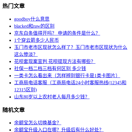
热门文章
goodboy什么意思
blacked和raw的区别
京东白条值得开吗？ 申请的条件是什么？
1个穿云箭多少人民币
玉门市老市区现状怎么样了？玉门市老市区现状为什么
这么惨淡？
花呗套现案宣判 花呗提现方法有哪些？
社保一档二档三档有何区别 多少钱
一类卡怎么看出来（怎样辨别银行卡是1类卡图片）
工商局电话客服（工商局电话24小时客服热线(12345和
12315区别)
山东80岁以上农村老人每月多少钱？
随机文章
余额宝怎么切换基金？
余额宝升级入口在哪？升级后有什么好处？