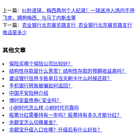
上一篇：
81秒进球，梅西再创个人纪录！一球迷冲入场内不停
飞奔，拥抱梅西，与马丁内斯击掌
下一篇：
农业银行北京展览路支行_农业银行北京展览路支行
电话是多少
其他文章
保险买哪个保险公司比较好？
结构性存款是什么意思？结构性存款的预期收益高吗？
建设银行信用卡账单日当天刷卡什么时候还款？
手机银行转账被骗如何追回？
中国平安险种介绍
博时安盈债券C安全吗？
小树时代怎么样 小树时代可靠吗
股票分红需要持有一年吗？股票持有多久才能分红？
余额宝怎么切换基金？
余额宝升级入口在哪？升级后有什么好处？