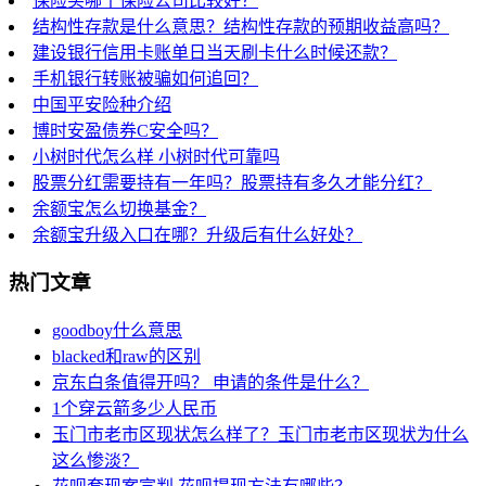
保险买哪个保险公司比较好？
结构性存款是什么意思？结构性存款的预期收益高吗？
建设银行信用卡账单日当天刷卡什么时候还款？
手机银行转账被骗如何追回？
中国平安险种介绍
博时安盈债券C安全吗？
小树时代怎么样 小树时代可靠吗
股票分红需要持有一年吗？股票持有多久才能分红？
余额宝怎么切换基金？
余额宝升级入口在哪？升级后有什么好处？
热门文章
goodboy什么意思
blacked和raw的区别
京东白条值得开吗？ 申请的条件是什么？
1个穿云箭多少人民币
玉门市老市区现状怎么样了？玉门市老市区现状为什么
这么惨淡？