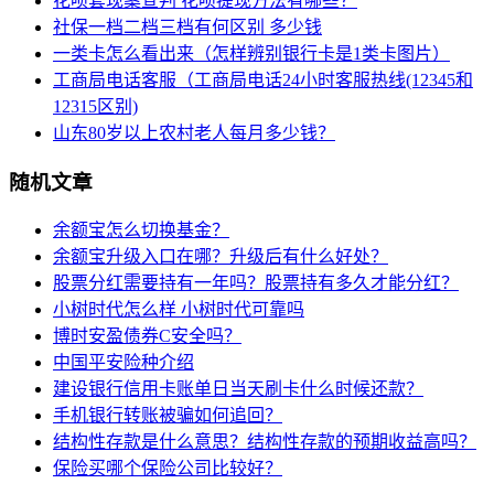
花呗套现案宣判 花呗提现方法有哪些？
社保一档二档三档有何区别 多少钱
一类卡怎么看出来（怎样辨别银行卡是1类卡图片）
工商局电话客服（工商局电话24小时客服热线(12345和
12315区别)
山东80岁以上农村老人每月多少钱？
随机文章
余额宝怎么切换基金？
余额宝升级入口在哪？升级后有什么好处？
股票分红需要持有一年吗？股票持有多久才能分红？
小树时代怎么样 小树时代可靠吗
博时安盈债券C安全吗？
中国平安险种介绍
建设银行信用卡账单日当天刷卡什么时候还款？
手机银行转账被骗如何追回？
结构性存款是什么意思？结构性存款的预期收益高吗？
保险买哪个保险公司比较好？