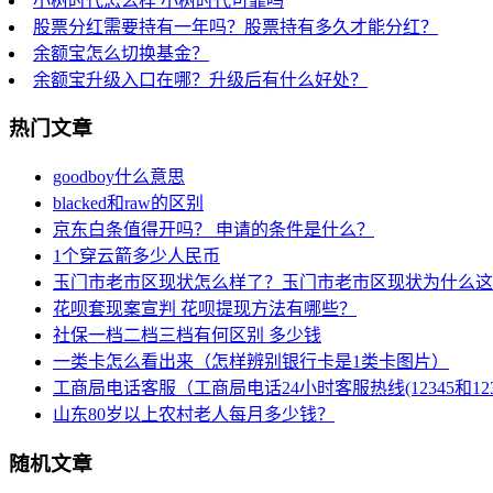
小树时代怎么样 小树时代可靠吗
股票分红需要持有一年吗？股票持有多久才能分红？
余额宝怎么切换基金？
余额宝升级入口在哪？升级后有什么好处？
热门文章
goodboy什么意思
blacked和raw的区别
京东白条值得开吗？ 申请的条件是什么？
1个穿云箭多少人民币
玉门市老市区现状怎么样了？玉门市老市区现状为什么这
花呗套现案宣判 花呗提现方法有哪些？
社保一档二档三档有何区别 多少钱
一类卡怎么看出来（怎样辨别银行卡是1类卡图片）
工商局电话客服（工商局电话24小时客服热线(12345和123
山东80岁以上农村老人每月多少钱？
随机文章