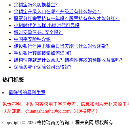
余额宝怎么切换基金？
余额宝升级入口在哪？升级后有什么好处？
股票分红需要持有一年吗？股票持有多久才能分红？
小树时代怎么样 小树时代可靠吗
博时安盈债券C安全吗？
中国平安险种介绍
建设银行信用卡账单日当天刷卡什么时候还款？
手机银行转账被骗如何追回？
结构性存款是什么意思？结构性存款的预期收益高吗？
保险买哪个保险公司比较好？
热门标签
最赚钱的暴利生意
免责声明：本站内容仅用于学习参考，信息和图片素材来源于
联系邮箱：chuangshanghai#qq.com（把#换成@）
Copyright ©
2026 格特瑞商务咨询-工程亮资网 版权所有