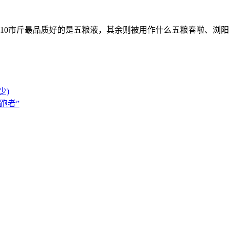
10市斤最品质好的是五粮液，其余则被用作什么五粮春啦、浏阳
少)
跑者”