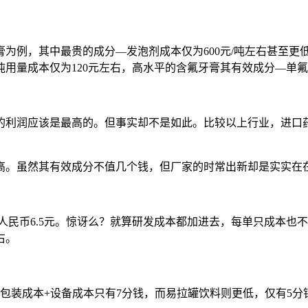
例，其中最贵的成分―发泡剂成本仅为600元/吨左右甚至更低，而
用量成本仅为120元左右，高水平的含氟牙膏其有效成分―单氟
的利润应该是最高的。但事实却不是如此。比较以上行业，进口
高。虽然其有效成分不值几个钱，但厂家的时常出新却是实实在
仅为人民币6.5元。惊讶么？就算研发成本都加进去，每单只成本也不
右。
包装成本+设备成本只有7分钱，而易拉罐饮料则更低，仅有5