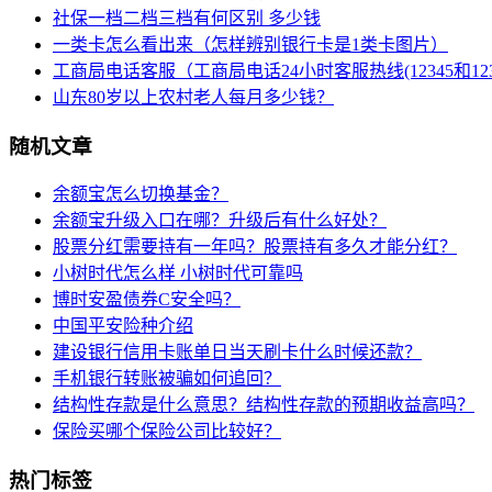
社保一档二档三档有何区别 多少钱
一类卡怎么看出来（怎样辨别银行卡是1类卡图片）
工商局电话客服（工商局电话24小时客服热线(12345和123
山东80岁以上农村老人每月多少钱？
随机文章
余额宝怎么切换基金？
余额宝升级入口在哪？升级后有什么好处？
股票分红需要持有一年吗？股票持有多久才能分红？
小树时代怎么样 小树时代可靠吗
博时安盈债券C安全吗？
中国平安险种介绍
建设银行信用卡账单日当天刷卡什么时候还款？
手机银行转账被骗如何追回？
结构性存款是什么意思？结构性存款的预期收益高吗？
保险买哪个保险公司比较好？
热门标签