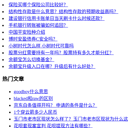
保险买哪个保险公司比较好？
结构性存款是什么意思？结构性存款的预期收益高吗？
建设银行信用卡账单日当天刷卡什么时候还款？
手机银行转账被骗如何追回？
中国平安险种介绍
博时安盈债券C安全吗？
小树时代怎么样 小树时代可靠吗
股票分红需要持有一年吗？股票持有多久才能分红？
余额宝怎么切换基金？
余额宝升级入口在哪？升级后有什么好处？
热门文章
goodboy什么意思
blacked和raw的区别
京东白条值得开吗？ 申请的条件是什么？
1个穿云箭多少人民币
玉门市老市区现状怎么样了？玉门市老市区现状为什么这
花呗套现案宣判 花呗提现方法有哪些？