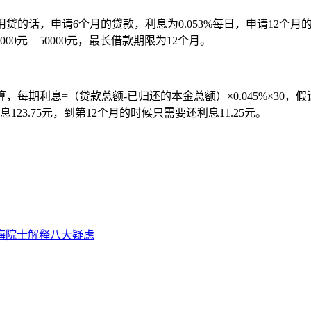
用贷的话，申请6个月的贷款，利息为0.053%每日，申请12个月
0元—50000元，最长借款期限为12个月。
每期利息=（贷款总额-已归还的本金总额）×0.045%×30，假
3.75元，到第12个月的时候只需要还利息11.25元。
梅院士解释八大疑虑