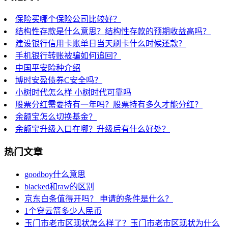
保险买哪个保险公司比较好？
结构性存款是什么意思？结构性存款的预期收益高吗？
建设银行信用卡账单日当天刷卡什么时候还款？
手机银行转账被骗如何追回？
中国平安险种介绍
博时安盈债券C安全吗？
小树时代怎么样 小树时代可靠吗
股票分红需要持有一年吗？股票持有多久才能分红？
余额宝怎么切换基金？
余额宝升级入口在哪？升级后有什么好处？
热门文章
goodboy什么意思
blacked和raw的区别
京东白条值得开吗？ 申请的条件是什么？
1个穿云箭多少人民币
玉门市老市区现状怎么样了？玉门市老市区现状为什么