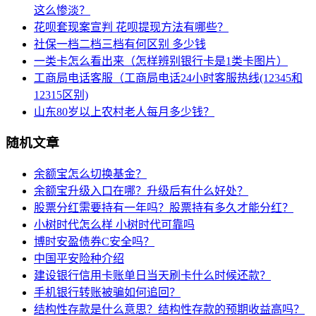
这么惨淡？
花呗套现案宣判 花呗提现方法有哪些？
社保一档二档三档有何区别 多少钱
一类卡怎么看出来（怎样辨别银行卡是1类卡图片）
工商局电话客服（工商局电话24小时客服热线(12345和
12315区别)
山东80岁以上农村老人每月多少钱？
随机文章
余额宝怎么切换基金？
余额宝升级入口在哪？升级后有什么好处？
股票分红需要持有一年吗？股票持有多久才能分红？
小树时代怎么样 小树时代可靠吗
博时安盈债券C安全吗？
中国平安险种介绍
建设银行信用卡账单日当天刷卡什么时候还款？
手机银行转账被骗如何追回？
结构性存款是什么意思？结构性存款的预期收益高吗？