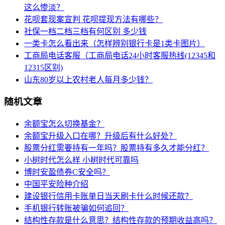
这么惨淡？
花呗套现案宣判 花呗提现方法有哪些？
社保一档二档三档有何区别 多少钱
一类卡怎么看出来（怎样辨别银行卡是1类卡图片）
工商局电话客服（工商局电话24小时客服热线(12345和
12315区别)
山东80岁以上农村老人每月多少钱？
随机文章
余额宝怎么切换基金？
余额宝升级入口在哪？升级后有什么好处？
股票分红需要持有一年吗？股票持有多久才能分红？
小树时代怎么样 小树时代可靠吗
博时安盈债券C安全吗？
中国平安险种介绍
建设银行信用卡账单日当天刷卡什么时候还款？
手机银行转账被骗如何追回？
结构性存款是什么意思？结构性存款的预期收益高吗？