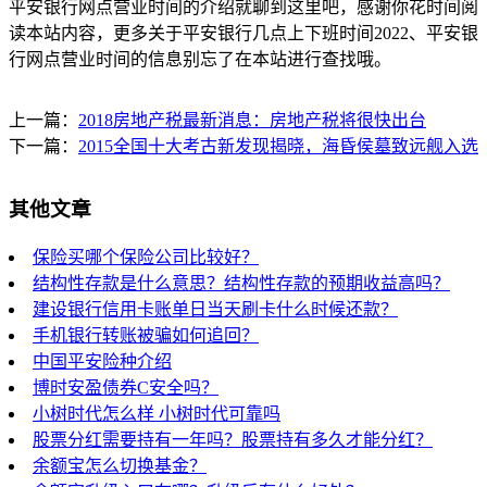
平安银行网点营业时间的介绍就聊到这里吧，感谢你花时间阅
读本站内容，更多关于平安银行几点上下班时间2022、平安银
行网点营业时间的信息别忘了在本站进行查找哦。
上一篇：
2018房地产税最新消息：房地产税将很快出台
下一篇：
2015全国十大考古新发现揭晓，海昏侯墓致远舰入选
其他文章
保险买哪个保险公司比较好？
结构性存款是什么意思？结构性存款的预期收益高吗？
建设银行信用卡账单日当天刷卡什么时候还款？
手机银行转账被骗如何追回？
中国平安险种介绍
博时安盈债券C安全吗？
小树时代怎么样 小树时代可靠吗
股票分红需要持有一年吗？股票持有多久才能分红？
余额宝怎么切换基金？