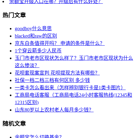
余额宝升级入口在哪？升级后有什么好处？
热门文章
goodboy什么意思
blacked和raw的区别
京东白条值得开吗？ 申请的条件是什么？
1个穿云箭多少人民币
玉门市老市区现状怎么样了？玉门市老市区现状为什么
这么惨淡？
花呗套现案宣判 花呗提现方法有哪些？
社保一档二档三档有何区别 多少钱
一类卡怎么看出来（怎样辨别银行卡是1类卡图片）
工商局电话客服（工商局电话24小时客服热线(12345和
12315区别)
山东80岁以上农村老人每月多少钱？
随机文章
余额宝怎么切换基金？