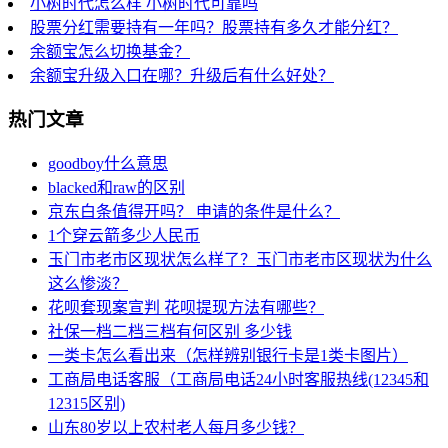
小树时代怎么样 小树时代可靠吗
股票分红需要持有一年吗？股票持有多久才能分红？
余额宝怎么切换基金？
余额宝升级入口在哪？升级后有什么好处？
热门文章
goodboy什么意思
blacked和raw的区别
京东白条值得开吗？ 申请的条件是什么？
1个穿云箭多少人民币
玉门市老市区现状怎么样了？玉门市老市区现状为什么
这么惨淡？
花呗套现案宣判 花呗提现方法有哪些？
社保一档二档三档有何区别 多少钱
一类卡怎么看出来（怎样辨别银行卡是1类卡图片）
工商局电话客服（工商局电话24小时客服热线(12345和
12315区别)
山东80岁以上农村老人每月多少钱？