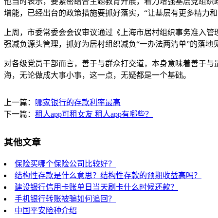
他当时表示，要紧密结合主题教育开展，着力增强基层党组织
增能，已经出台的政策措施要抓好落实，“让基层有更多精力和
上周，市委常委会会议审议通过《上海市居村组织事务准入管
强减负源头管理，抓好为居村组织减负“一办法两清单”的落地
对各级党员干部而言，善于与群众打交道，本身意味着善于与
海，无论做成大事小事，这一点，无疑都是一个基础。
上一篇：
哪家银行的存款利率最高
下一篇：
租人app可租女友 租人app有哪些？
其他文章
保险买哪个保险公司比较好？
结构性存款是什么意思？结构性存款的预期收益高吗？
建设银行信用卡账单日当天刷卡什么时候还款？
手机银行转账被骗如何追回？
中国平安险种介绍