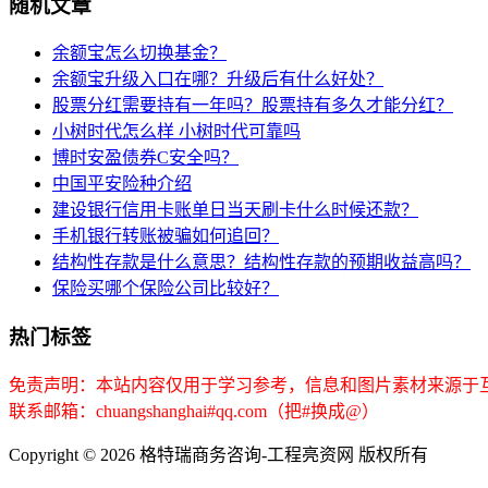
随机文章
余额宝怎么切换基金？
余额宝升级入口在哪？升级后有什么好处？
股票分红需要持有一年吗？股票持有多久才能分红？
小树时代怎么样 小树时代可靠吗
博时安盈债券C安全吗？
中国平安险种介绍
建设银行信用卡账单日当天刷卡什么时候还款？
手机银行转账被骗如何追回？
结构性存款是什么意思？结构性存款的预期收益高吗？
保险买哪个保险公司比较好？
热门标签
免责声明：本站内容仅用于学习参考，信息和图片素材来源于
联系邮箱：chuangshanghai#qq.com（把#换成@）
Copyright ©
2026 格特瑞商务咨询-工程亮资网 版权所有