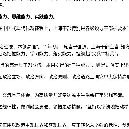
锋。
能力、思维能力、实践能力
。
在中国式现代化新征程上，上海干部特别是各级领导干部被要求当
政治过硬、本领高强”。今年3月，陈吉宁强调，上海干部应当“知
略把握能力、学习能力、落实能力，担纲起“尖兵”“标兵”。
当的高素质干部队伍。本周提出的“三种能力”，则是对落实上
在政治立场、政治方向、政治原则、政治道路上同党中央保持高度
，交流学习体会，为高质量开好专题民主生活会打牢思想基础。
握规律性，做到融会贯通、领悟思想精髓，“坚持以学铸魂推动
真正用以改造主观世界和客观世界，真正转化为坚强的党性、创