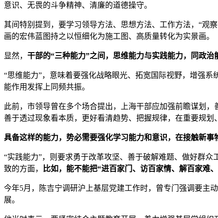
意识、无畏的斗争精神、清廉的道德操守。
其间特别提到，要学习领导方法、思想方法、工作方法，“观察
画的宏伟蓝图持之以恒细化为施工图、高质量转化为实景画。
显然，
干部的“三种能力”之间，思维能力与实践能力，同政治
“思维能力”，意味着要强化战略眼光、拓宽国际视野，增强
能作用发挥上同频共振。
此前，市领导曾在多个场合提出，上海干部应加强前瞻谋划，
善于透过现象看本质，更好看清趋势、把握规律，在重要规划
具备这样的能力，势必需要强化学习能力和意识，在接触新事
“实践能力”，则要求勇于改革攻坚、善于破解难题、做好群
致的方面，
比如，能不能把“进百家门、访百家情、解百家难、
今年5月，陈吉宁调研沪上基层党建工作时，曾专门强调要主
展。