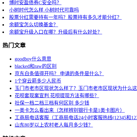
博时安盈债券C安全吗？
小树时代怎么样 小树时代可靠吗
股票分红需要持有一年吗？股票持有多久才能分红？
余额宝怎么切换基金？
余额宝升级入口在哪？升级后有什么好处？
热门文章
goodboy什么意思
blacked和raw的区别
京东白条值得开吗？ 申请的条件是什么？
1个穿云箭多少人民币
玉门市老市区现状怎么样了？玉门市老市区现状为什么这
花呗套现案宣判 花呗提现方法有哪些？
社保一档二档三档有何区别 多少钱
一类卡怎么看出来（怎样辨别银行卡是1类卡图片）
工商局电话客服（工商局电话24小时客服热线(12345和123
山东80岁以上农村老人每月多少钱？