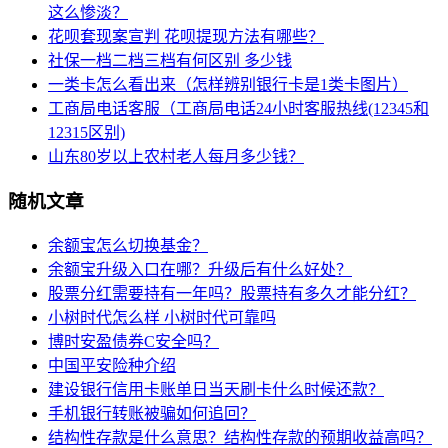
这么惨淡？
花呗套现案宣判 花呗提现方法有哪些？
社保一档二档三档有何区别 多少钱
一类卡怎么看出来（怎样辨别银行卡是1类卡图片）
工商局电话客服（工商局电话24小时客服热线(12345和
12315区别)
山东80岁以上农村老人每月多少钱？
随机文章
余额宝怎么切换基金？
余额宝升级入口在哪？升级后有什么好处？
股票分红需要持有一年吗？股票持有多久才能分红？
小树时代怎么样 小树时代可靠吗
博时安盈债券C安全吗？
中国平安险种介绍
建设银行信用卡账单日当天刷卡什么时候还款？
手机银行转账被骗如何追回？
结构性存款是什么意思？结构性存款的预期收益高吗？