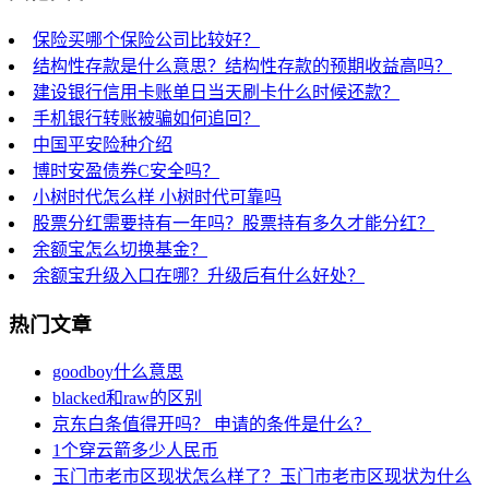
保险买哪个保险公司比较好？
结构性存款是什么意思？结构性存款的预期收益高吗？
建设银行信用卡账单日当天刷卡什么时候还款？
手机银行转账被骗如何追回？
中国平安险种介绍
博时安盈债券C安全吗？
小树时代怎么样 小树时代可靠吗
股票分红需要持有一年吗？股票持有多久才能分红？
余额宝怎么切换基金？
余额宝升级入口在哪？升级后有什么好处？
热门文章
goodboy什么意思
blacked和raw的区别
京东白条值得开吗？ 申请的条件是什么？
1个穿云箭多少人民币
玉门市老市区现状怎么样了？玉门市老市区现状为什么