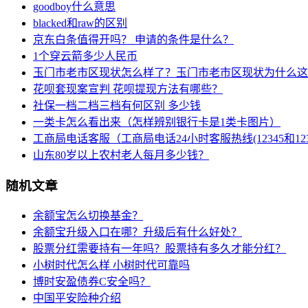
goodboy什么意思
blacked和raw的区别
京东白条值得开吗？ 申请的条件是什么？
1个穿云箭多少人民币
玉门市老市区现状怎么样了？玉门市老市区现状为什么这
花呗套现案宣判 花呗提现方法有哪些？
社保一档二档三档有何区别 多少钱
一类卡怎么看出来（怎样辨别银行卡是1类卡图片）
工商局电话客服（工商局电话24小时客服热线(12345和123
山东80岁以上农村老人每月多少钱？
随机文章
余额宝怎么切换基金？
余额宝升级入口在哪？升级后有什么好处？
股票分红需要持有一年吗？股票持有多久才能分红？
小树时代怎么样 小树时代可靠吗
博时安盈债券C安全吗？
中国平安险种介绍