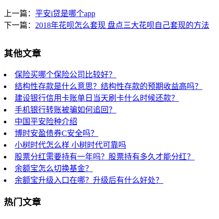
上一篇：
平安i贷是哪个app
下一篇：
2018年花呗怎么套现 盘点三大花呗自己套现的方法
其他文章
保险买哪个保险公司比较好？
结构性存款是什么意思？结构性存款的预期收益高吗？
建设银行信用卡账单日当天刷卡什么时候还款？
手机银行转账被骗如何追回？
中国平安险种介绍
博时安盈债券C安全吗？
小树时代怎么样 小树时代可靠吗
股票分红需要持有一年吗？股票持有多久才能分红？
余额宝怎么切换基金？
余额宝升级入口在哪？升级后有什么好处？
热门文章