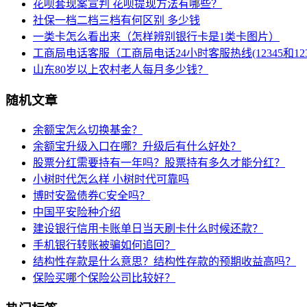
花呗套现案宣判 花呗提现方法有哪些？
社保一档二档三档有何区别 多少钱
一类卡怎么看出来（怎样辨别银行卡是1类卡图片）
工商局电话客服（工商局电话24小时客服热线(12345和123
山东80岁以上农村老人每月多少钱？
随机文章
余额宝怎么切换基金？
余额宝升级入口在哪？升级后有什么好处？
股票分红需要持有一年吗？股票持有多久才能分红？
小树时代怎么样 小树时代可靠吗
博时安盈债券C安全吗？
中国平安险种介绍
建设银行信用卡账单日当天刷卡什么时候还款？
手机银行转账被骗如何追回？
结构性存款是什么意思？结构性存款的预期收益高吗？
保险买哪个保险公司比较好？