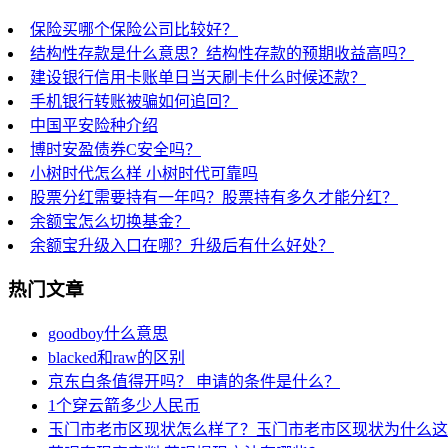
保险买哪个保险公司比较好？
结构性存款是什么意思？结构性存款的预期收益高吗？
建设银行信用卡账单日当天刷卡什么时候还款？
手机银行转账被骗如何追回？
中国平安险种介绍
博时安盈债券C安全吗？
小树时代怎么样 小树时代可靠吗
股票分红需要持有一年吗？股票持有多久才能分红？
余额宝怎么切换基金？
余额宝升级入口在哪？升级后有什么好处？
热门文章
goodboy什么意思
blacked和raw的区别
京东白条值得开吗？ 申请的条件是什么？
1个穿云箭多少人民币
玉门市老市区现状怎么样了？玉门市老市区现状为什么这