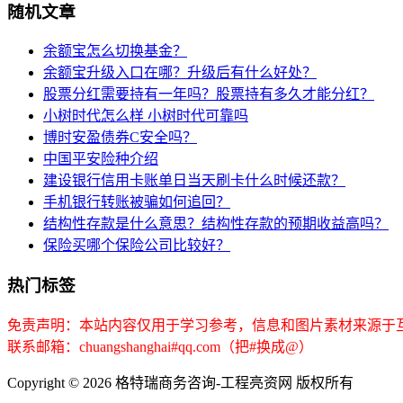
随机文章
余额宝怎么切换基金？
余额宝升级入口在哪？升级后有什么好处？
股票分红需要持有一年吗？股票持有多久才能分红？
小树时代怎么样 小树时代可靠吗
博时安盈债券C安全吗？
中国平安险种介绍
建设银行信用卡账单日当天刷卡什么时候还款？
手机银行转账被骗如何追回？
结构性存款是什么意思？结构性存款的预期收益高吗？
保险买哪个保险公司比较好？
热门标签
免责声明：本站内容仅用于学习参考，信息和图片素材来源于
联系邮箱：chuangshanghai#qq.com（把#换成@）
Copyright ©
2026 格特瑞商务咨询-工程亮资网 版权所有