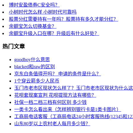
博时安盈债券C安全吗？
小树时代怎么样 小树时代可靠吗
股票分红需要持有一年吗？股票持有多久才能分红？
余额宝怎么切换基金？
余额宝升级入口在哪？升级后有什么好处？
热门文章
goodboy什么意思
blacked和raw的区别
京东白条值得开吗？ 申请的条件是什么？
1个穿云箭多少人民币
玉门市老市区现状怎么样了？玉门市老市区现状为什么这
花呗套现案宣判 花呗提现方法有哪些？
社保一档二档三档有何区别 多少钱
一类卡怎么看出来（怎样辨别银行卡是1类卡图片）
工商局电话客服（工商局电话24小时客服热线(12345和123
山东80岁以上农村老人每月多少钱？