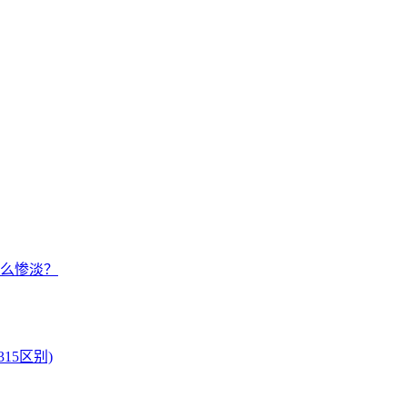
么惨淡？
15区别)