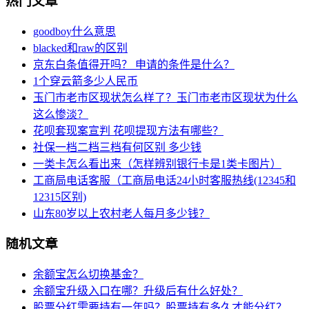
热门文章
goodboy什么意思
blacked和raw的区别
京东白条值得开吗？ 申请的条件是什么？
1个穿云箭多少人民币
玉门市老市区现状怎么样了？玉门市老市区现状为什么
这么惨淡？
花呗套现案宣判 花呗提现方法有哪些？
社保一档二档三档有何区别 多少钱
一类卡怎么看出来（怎样辨别银行卡是1类卡图片）
工商局电话客服（工商局电话24小时客服热线(12345和
12315区别)
山东80岁以上农村老人每月多少钱？
随机文章
余额宝怎么切换基金？
余额宝升级入口在哪？升级后有什么好处？
股票分红需要持有一年吗？股票持有多久才能分红？