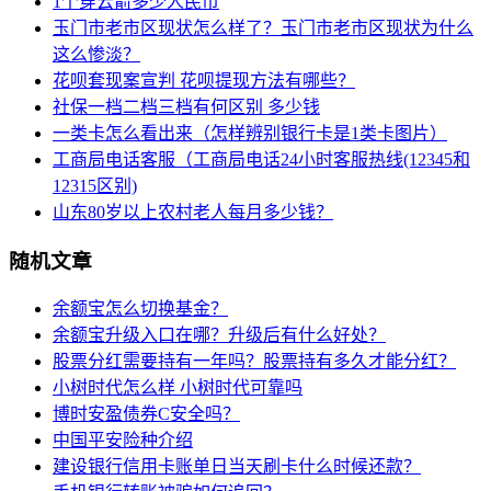
1个穿云箭多少人民币
玉门市老市区现状怎么样了？玉门市老市区现状为什么
这么惨淡？
花呗套现案宣判 花呗提现方法有哪些？
社保一档二档三档有何区别 多少钱
一类卡怎么看出来（怎样辨别银行卡是1类卡图片）
工商局电话客服（工商局电话24小时客服热线(12345和
12315区别)
山东80岁以上农村老人每月多少钱？
随机文章
余额宝怎么切换基金？
余额宝升级入口在哪？升级后有什么好处？
股票分红需要持有一年吗？股票持有多久才能分红？
小树时代怎么样 小树时代可靠吗
博时安盈债券C安全吗？
中国平安险种介绍
建设银行信用卡账单日当天刷卡什么时候还款？