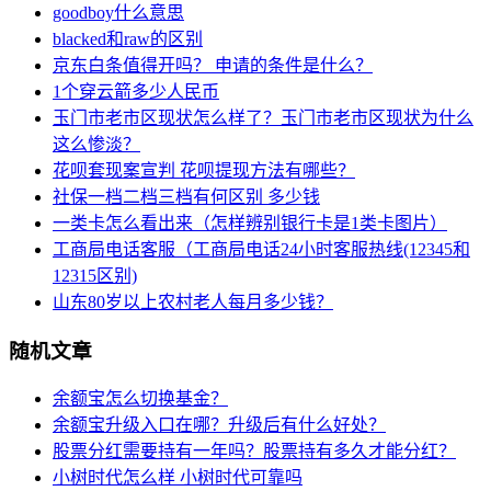
goodboy什么意思
blacked和raw的区别
京东白条值得开吗？ 申请的条件是什么？
1个穿云箭多少人民币
玉门市老市区现状怎么样了？玉门市老市区现状为什么
这么惨淡？
花呗套现案宣判 花呗提现方法有哪些？
社保一档二档三档有何区别 多少钱
一类卡怎么看出来（怎样辨别银行卡是1类卡图片）
工商局电话客服（工商局电话24小时客服热线(12345和
12315区别)
山东80岁以上农村老人每月多少钱？
随机文章
余额宝怎么切换基金？
余额宝升级入口在哪？升级后有什么好处？
股票分红需要持有一年吗？股票持有多久才能分红？
小树时代怎么样 小树时代可靠吗