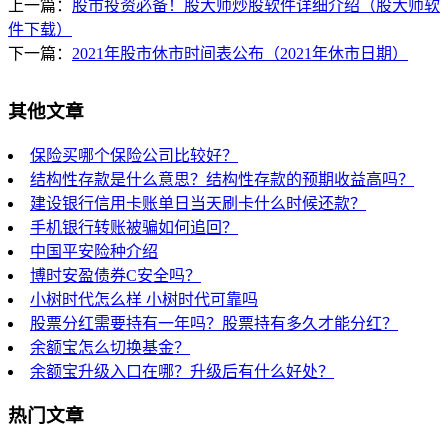
上一篇：
股市投资必备！股大师炒股软件详细介绍（股大师软
件下载）
下一篇：
2021年股市休市时间表公布（2021年休市日期）
其他文章
保险买哪个保险公司比较好？
结构性存款是什么意思？结构性存款的预期收益高吗？
建设银行信用卡账单日当天刷卡什么时候还款？
手机银行转账被骗如何追回？
中国平安险种介绍
博时安盈债券C安全吗？
小树时代怎么样 小树时代可靠吗
股票分红需要持有一年吗？股票持有多久才能分红？
余额宝怎么切换基金？
余额宝升级入口在哪？升级后有什么好处？
热门文章