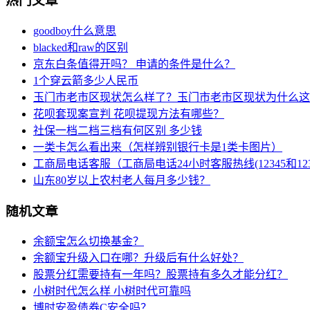
热门文章
goodboy什么意思
blacked和raw的区别
京东白条值得开吗？ 申请的条件是什么？
1个穿云箭多少人民币
玉门市老市区现状怎么样了？玉门市老市区现状为什么这
花呗套现案宣判 花呗提现方法有哪些？
社保一档二档三档有何区别 多少钱
一类卡怎么看出来（怎样辨别银行卡是1类卡图片）
工商局电话客服（工商局电话24小时客服热线(12345和123
山东80岁以上农村老人每月多少钱？
随机文章
余额宝怎么切换基金？
余额宝升级入口在哪？升级后有什么好处？
股票分红需要持有一年吗？股票持有多久才能分红？
小树时代怎么样 小树时代可靠吗
博时安盈债券C安全吗？