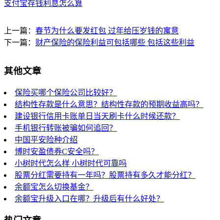
支付宝存钱利息怎么算
上一篇：
春节为什么要发红包 过年给压岁钱的寓意
下一篇：
财产保险的保险利益可包括哪些 包括这些利益
其他文章
保险买哪个保险公司比较好？
结构性存款是什么意思？结构性存款的预期收益高吗？
建设银行信用卡账单日当天刷卡什么时候还款？
手机银行转账被骗如何追回？
中国平安险种介绍
博时安盈债券C安全吗？
小树时代怎么样 小树时代可靠吗
股票分红需要持有一年吗？股票持有多久才能分红？
余额宝怎么切换基金？
余额宝升级入口在哪？升级后有什么好处？