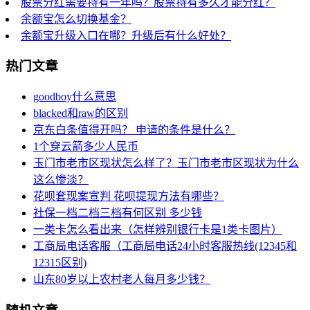
股票分红需要持有一年吗？股票持有多久才能分红？
余额宝怎么切换基金？
余额宝升级入口在哪？升级后有什么好处？
热门文章
goodboy什么意思
blacked和raw的区别
京东白条值得开吗？ 申请的条件是什么？
1个穿云箭多少人民币
玉门市老市区现状怎么样了？玉门市老市区现状为什么
这么惨淡？
花呗套现案宣判 花呗提现方法有哪些？
社保一档二档三档有何区别 多少钱
一类卡怎么看出来（怎样辨别银行卡是1类卡图片）
工商局电话客服（工商局电话24小时客服热线(12345和
12315区别)
山东80岁以上农村老人每月多少钱？