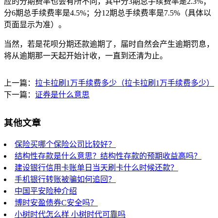
应的分期费率也会有所不同，其中分3期总手续费率是2.3%；
分6期总手续费率是4.5%；分12期总手续费率是7.5%（具体以
页面显示为准）。
当然，若是花呗分期还款逾期了，届时自然会产生逾期罚息，
将从逾期那一天起开始计收，一直到还清为止。
上一篇：
拉卡拉刷1万手续费多少（拉卡拉刷1万手续费多少）
下一篇：
证券是什么意思
其他文章
保险买哪个保险公司比较好？
结构性存款是什么意思？结构性存款的预期收益高吗？
建设银行信用卡账单日当天刷卡什么时候还款？
手机银行转账被骗如何追回？
中国平安险种介绍
博时安盈债券C安全吗？
小树时代怎么样 小树时代可靠吗