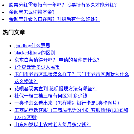
股票分红需要持有一年吗？股票持有多久才能分红？
余额宝怎么切换基金？
余额宝升级入口在哪？升级后有什么好处？
热门文章
goodboy什么意思
blacked和raw的区别
京东白条值得开吗？ 申请的条件是什么？
1个穿云箭多少人民币
玉门市老市区现状怎么样了？玉门市老市区现状为什么
这么惨淡？
花呗套现案宣判 花呗提现方法有哪些？
社保一档二档三档有何区别 多少钱
一类卡怎么看出来（怎样辨别银行卡是1类卡图片）
工商局电话客服（工商局电话24小时客服热线(12345和
12315区别)
山东80岁以上农村老人每月多少钱？