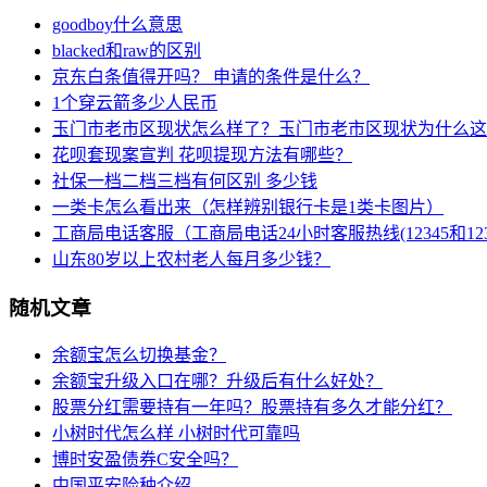
goodboy什么意思
blacked和raw的区别
京东白条值得开吗？ 申请的条件是什么？
1个穿云箭多少人民币
玉门市老市区现状怎么样了？玉门市老市区现状为什么这
花呗套现案宣判 花呗提现方法有哪些？
社保一档二档三档有何区别 多少钱
一类卡怎么看出来（怎样辨别银行卡是1类卡图片）
工商局电话客服（工商局电话24小时客服热线(12345和123
山东80岁以上农村老人每月多少钱？
随机文章
余额宝怎么切换基金？
余额宝升级入口在哪？升级后有什么好处？
股票分红需要持有一年吗？股票持有多久才能分红？
小树时代怎么样 小树时代可靠吗
博时安盈债券C安全吗？
中国平安险种介绍