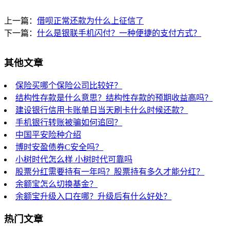
上一篇：
借呗正常还款为什么上征信了
下一篇：
什么是银联手机闪付？一种便捷的支付方式？
其他文章
保险买哪个保险公司比较好？
结构性存款是什么意思？结构性存款的预期收益高吗？
建设银行信用卡账单日当天刷卡什么时候还款？
手机银行转账被骗如何追回？
中国平安险种介绍
博时安盈债券C安全吗？
小树时代怎么样 小树时代可靠吗
股票分红需要持有一年吗？股票持有多久才能分红？
余额宝怎么切换基金？
余额宝升级入口在哪？升级后有什么好处？
热门文章