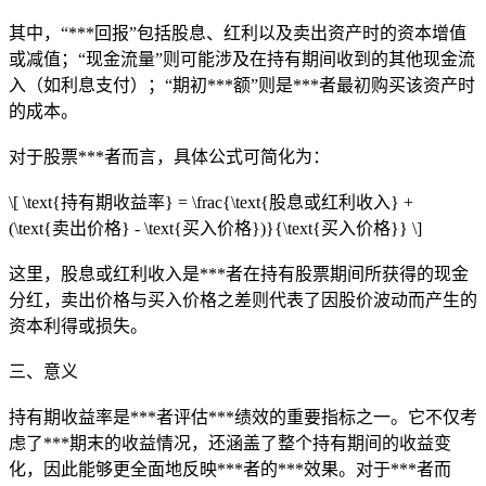
其中，“***回报”包括股息、红利以及卖出资产时的资本增值
或减值；“现金流量”则可能涉及在持有期间收到的其他现金流
入（如利息支付）；“期初***额”则是***者最初购买该资产时
的成本。
对于股票***者而言，具体公式可简化为：
\[ \text{持有期收益率} = \frac{\text{股息或红利收入} +
(\text{卖出价格} - \text{买入价格})}{\text{买入价格}} \]
这里，股息或红利收入是***者在持有股票期间所获得的现金
分红，卖出价格与买入价格之差则代表了因股价波动而产生的
资本利得或损失。
三、意义
持有期收益率是***者评估***绩效的重要指标之一。它不仅考
虑了***期末的收益情况，还涵盖了整个持有期间的收益变
化，因此能够更全面地反映***者的***效果。对于***者而