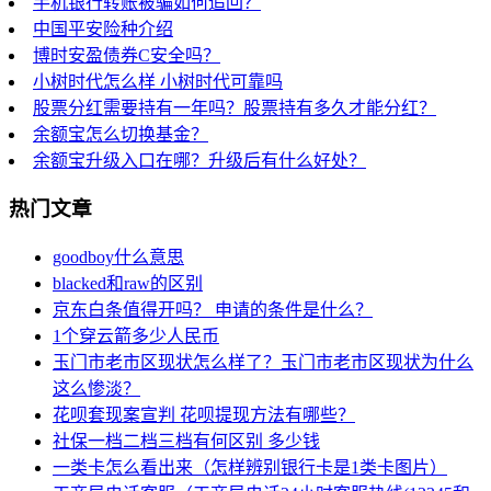
手机银行转账被骗如何追回？
中国平安险种介绍
博时安盈债券C安全吗？
小树时代怎么样 小树时代可靠吗
股票分红需要持有一年吗？股票持有多久才能分红？
余额宝怎么切换基金？
余额宝升级入口在哪？升级后有什么好处？
热门文章
goodboy什么意思
blacked和raw的区别
京东白条值得开吗？ 申请的条件是什么？
1个穿云箭多少人民币
玉门市老市区现状怎么样了？玉门市老市区现状为什么
这么惨淡？
花呗套现案宣判 花呗提现方法有哪些？
社保一档二档三档有何区别 多少钱
一类卡怎么看出来（怎样辨别银行卡是1类卡图片）