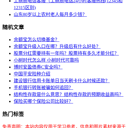
工商局电话客服（工商局电话24小时客服热线(12345和
12315区别)
山东80岁以上农村老人每月多少钱？
随机文章
余额宝怎么切换基金？
余额宝升级入口在哪？升级后有什么好处？
股票分红需要持有一年吗？股票持有多久才能分红？
小树时代怎么样 小树时代可靠吗
博时安盈债券C安全吗？
中国平安险种介绍
建设银行信用卡账单日当天刷卡什么时候还款？
手机银行转账被骗如何追回？
结构性存款是什么意思？结构性存款的预期收益高吗？
保险买哪个保险公司比较好？
热门标签
免责声明：本站内容仅用于学习参考，信息和图片素材来源于