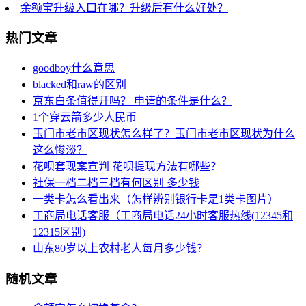
余额宝升级入口在哪？升级后有什么好处？
热门文章
goodboy什么意思
blacked和raw的区别
京东白条值得开吗？ 申请的条件是什么？
1个穿云箭多少人民币
玉门市老市区现状怎么样了？玉门市老市区现状为什么
这么惨淡？
花呗套现案宣判 花呗提现方法有哪些？
社保一档二档三档有何区别 多少钱
一类卡怎么看出来（怎样辨别银行卡是1类卡图片）
工商局电话客服（工商局电话24小时客服热线(12345和
12315区别)
山东80岁以上农村老人每月多少钱？
随机文章