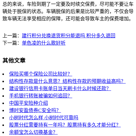
总的来说，车险到期了一定要及时续交保费，尽可能不要让车
辆处于脱保的状态。车辆脱保的后果是比较严重的，不仅会导
致车辆无法享受相应的保障，还可能会导致车主的保费增加。
上一篇：
建行积分兑换退货积分能退吗 积分多久退回
下一篇：
单色凌的什么歌好听
其他文章
保险买哪个保险公司比较好？
结构性存款是什么意思？结构性存款的预期收益高吗？
建设银行信用卡账单日当天刷卡什么时候还款？
手机银行转账被骗如何追回？
中国平安险种介绍
博时安盈债券C安全吗？
小树时代怎么样 小树时代可靠吗
股票分红需要持有一年吗？股票持有多久才能分红？
余额宝怎么切换基金？