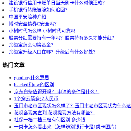
建设银行信用卡账单日当天刷卡什么时候还款？
手机银行转账被骗如何追回？
中国平安险种介绍
博时安盈债券C安全吗？
小树时代怎么样 小树时代可靠吗
股票分红需要持有一年吗？股票持有多久才能分红？
余额宝怎么切换基金？
余额宝升级入口在哪？升级后有什么好处？
热门文章
goodboy什么意思
blacked和raw的区别
京东白条值得开吗？ 申请的条件是什么？
1个穿云箭多少人民币
玉门市老市区现状怎么样了？玉门市老市区现状为什么这
花呗套现案宣判 花呗提现方法有哪些？
社保一档二档三档有何区别 多少钱
一类卡怎么看出来（怎样辨别银行卡是1类卡图片）