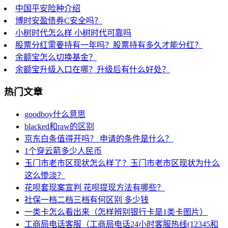
中国平安险种介绍
博时安盈债券C安全吗？
小树时代怎么样 小树时代可靠吗
股票分红需要持有一年吗？股票持有多久才能分红？
余额宝怎么切换基金？
余额宝升级入口在哪？升级后有什么好处？
热门文章
goodboy什么意思
blacked和raw的区别
京东白条值得开吗？ 申请的条件是什么？
1个穿云箭多少人民币
玉门市老市区现状怎么样了？玉门市老市区现状为什么
这么惨淡？
花呗套现案宣判 花呗提现方法有哪些？
社保一档二档三档有何区别 多少钱
一类卡怎么看出来（怎样辨别银行卡是1类卡图片）
工商局电话客服（工商局电话24小时客服热线(12345和