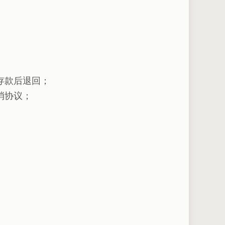
存款后退回；
消协议；
。