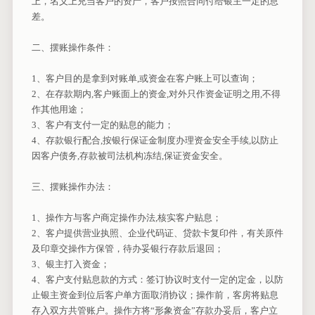
上，名义上充当客户的资产，客户按照合同付给银主一定的息
差。
二、摆账操作条件：
1、客户目的是拿到对账单,或资金在客户账上可以查询；
2、在存款期内,客户账面上的资金,对外只作资金证明之用,不得
作其他用途；
3、客户有支付一定的贴息的能力；
4、存款银行配合,按银行保证金制度办理资金安全手续,以防止
因客户债务,存款被司法机构冻结,保证资金安全。
三、摆账操作办法：
1、操作方与客户商定操作办法,核实客户贴息；
2、客户提供营业执照、企业代码证、贷款卡复印件，有关原件
及印章交操作方保管，待办妥银行存款后退回；
3、银主打入资金；
4、客户支付贴息款的方式：签订协议时支付一定的定金，以防
止银主资金到位后客户单方面取消协议；操作前，客房将贴息
存入双方共管账户。操作方将“形象资金”存款办妥后，客户立