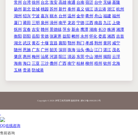
常州
台湾
徐州
台北
淮安
高雄
南通
台南
宿迁
台中
无锡
基隆
扬州
新北
盐城
桃园
苏州
新竹
泰州
嘉义
镇江
连云港
浙江
杭州
湖州
绍兴
宁波
嘉兴
丽水
台州
温州
金华
衢州
舟山
福建
福州
厦门
莆田
三明
泉州
漳州
南平
龙岩
宁德
江西
南昌
九江
上饶
抚州
宜春
吉安
赣州
景德镇
萍乡
新余
鹰潭
湖南
长沙
株洲
湘潭
衡阳
邵阳
岳阳
常德
张家界
益阳
郴州
永州
怀化
娄底
湘西
吉首
湖北
武汉
黄石
十堰
宜昌
襄阳
鄂州
荆门
孝感
荆州
黄冈
咸宁
随州
恩施
广东
广州
韶关
深圳
珠海
汕头
佛山
江门
湛江
茂名
肇庆
惠州
梅州
汕尾
河源
阳江
清远
东莞
中山
潮州
揭阳
云浮
海南
海口
三亚
三沙
儋州
广西
南宁
桂林
柳州
梧州
钦州
北海
玉林
贵港
防城港
Copyright ©
2026 伊犁工程亮资网 版权所有 |
黔ICP备19002813号
QQ在线咨询
售前咨询