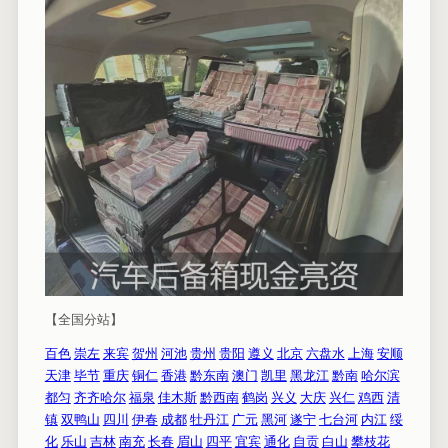
【全国分站】
百色
崇左
来宾
贺州
河池
贵州
贵阳
遵义
北京
六盘水
上海
安顺
天津
毕节
重庆
铜仁
香港
黔东南
澳门
凯里
黑龙江
黔南
哈尔滨
都匀
齐齐哈尔
福泉
佳木斯
黔西南
鹤岗
兴义
大庆
兴仁
鸡西
清
镇
双鸭山
四川
伊春
成都
牡丹江
广元
黑河
遂宁
七台河
内江
绥
化
乐山
吉林
南充
长春
眉山
四平
宜宾
通化
自贡
白山
攀枝花