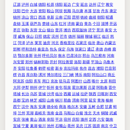
辽源
泸州
白城
德阳
松原
绵阳
延边
广安
延吉
达州
辽宁
雅安
沈阳
巴中
大连
资阳
鞍山
阿坝
抚顺
马尔康
本溪
甘孜
丹东
康定
锦州
凉山
营口
西昌
阜新
云南
辽阳
昆明
铁岭
曲靖
朝阳
昭通
盘锦
玉溪
葫芦岛
楚雄
山东
红河
济南
蒙自
青岛
个旧
淄博
开远
枣庄
弥勒
东营
文山
烟台
普洱
潍坊
西双版纳
济宁
景洪
泰安
大
理
威海
保山
日照
德宏
滨州
芒市
德州
瑞丽
聊城
丽江
临沂
怒
江
菏泽
泸水
莱芜
迪庆
河北
香格里拉
石家庄
临沧
唐山
内蒙古
邯郸
呼和浩特
秦皇岛
包头
保定
乌海
张家口
通辽
承德
赤峰
廊
坊
鄂尔多斯
沧州
呼伦贝尔
衡水
巴彦淖尔
邢台
乌兰察布
河南
兴安盟
郑州
锡林郭勒
开封
阿拉善盟
洛阳
新疆
平顶山
乌鲁木
齐
安阳
吐鲁番
鹤壁
哈密
新乡
克拉玛依
焦作
昌吉
濮阳
巴音郭
楞
许昌
库尔勒
漯河
博尔塔拉
三门峡
博乐
南阳
阿拉山口
商丘
阿克苏
信阳
库车
周口
克孜
驻马店
阿图什
山西
喀什
太原
和田
大同
伊犁
朔州
伊宁
忻州
奎屯
阳泉
霍尔果斯
吕梁
阿勒泰
晋中
塔城
长治
乌苏
晋城
沙湾
临汾
西藏
运城
拉萨
陕西
日喀则
西安
昌都
宝鸡
林芝
咸阳
山南
铜川
那曲
渭南
阿里
延安
青海
榆林
西宁
汉中
海东
安康
德令哈
商洛
格尔木
安徽
玉树
合肥
甘肃
蚌
埠
兰州
芜湖
嘉峪关
淮南
金昌
马鞍山
白银
淮北
天水
铜陵
武威
安庆
张掖
黄山
酒泉
阜阳
平凉
宿州
庆阳
滁州
定西
六安
陇南
宣城
宁夏
巢湖
银川
池州
石嘴山
亳州
吴忠
江苏
固原
南京
中卫