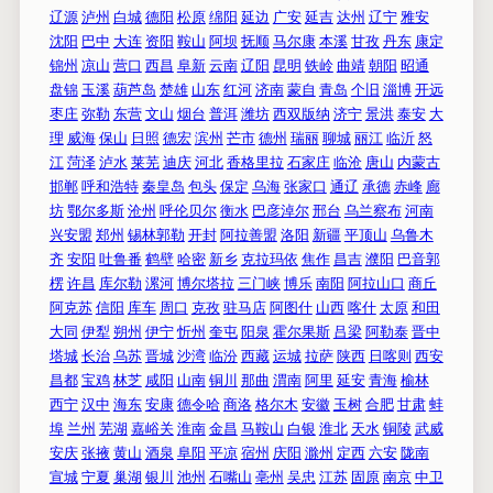
辽源
泸州
白城
德阳
松原
绵阳
延边
广安
延吉
达州
辽宁
雅安
沈阳
巴中
大连
资阳
鞍山
阿坝
抚顺
马尔康
本溪
甘孜
丹东
康定
锦州
凉山
营口
西昌
阜新
云南
辽阳
昆明
铁岭
曲靖
朝阳
昭通
盘锦
玉溪
葫芦岛
楚雄
山东
红河
济南
蒙自
青岛
个旧
淄博
开远
枣庄
弥勒
东营
文山
烟台
普洱
潍坊
西双版纳
济宁
景洪
泰安
大
理
威海
保山
日照
德宏
滨州
芒市
德州
瑞丽
聊城
丽江
临沂
怒
江
菏泽
泸水
莱芜
迪庆
河北
香格里拉
石家庄
临沧
唐山
内蒙古
邯郸
呼和浩特
秦皇岛
包头
保定
乌海
张家口
通辽
承德
赤峰
廊
坊
鄂尔多斯
沧州
呼伦贝尔
衡水
巴彦淖尔
邢台
乌兰察布
河南
兴安盟
郑州
锡林郭勒
开封
阿拉善盟
洛阳
新疆
平顶山
乌鲁木
齐
安阳
吐鲁番
鹤壁
哈密
新乡
克拉玛依
焦作
昌吉
濮阳
巴音郭
楞
许昌
库尔勒
漯河
博尔塔拉
三门峡
博乐
南阳
阿拉山口
商丘
阿克苏
信阳
库车
周口
克孜
驻马店
阿图什
山西
喀什
太原
和田
大同
伊犁
朔州
伊宁
忻州
奎屯
阳泉
霍尔果斯
吕梁
阿勒泰
晋中
塔城
长治
乌苏
晋城
沙湾
临汾
西藏
运城
拉萨
陕西
日喀则
西安
昌都
宝鸡
林芝
咸阳
山南
铜川
那曲
渭南
阿里
延安
青海
榆林
西宁
汉中
海东
安康
德令哈
商洛
格尔木
安徽
玉树
合肥
甘肃
蚌
埠
兰州
芜湖
嘉峪关
淮南
金昌
马鞍山
白银
淮北
天水
铜陵
武威
安庆
张掖
黄山
酒泉
阜阳
平凉
宿州
庆阳
滁州
定西
六安
陇南
宣城
宁夏
巢湖
银川
池州
石嘴山
亳州
吴忠
江苏
固原
南京
中卫