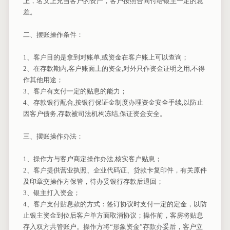
上，名义上充当客户的资产，客户按照合同付给银主一定的息
差。
二、摆账操作条件：
1、客户目的是拿到对账单,或资金在客户账上可以查询；
2、在存款期内,客户账面上的资金,对外只作资金证明之用,不得
作其他用途；
3、客户有支付一定的贴息的能力；
4、存款银行配合,按银行保证金制度办理资金安全手续,以防止
因客户债务,存款被司法机构冻结,保证资金安全。
三、摆账操作办法：
1、操作方与客户商定操作办法,核实客户贴息；
2、客户提供营业执照、企业代码证、贷款卡复印件，有关原件
及印章交操作方保管，待办妥银行存款后退回；
3、银主打入资金；
4、客户支付贴息款的方式：签订协议时支付一定的定金，以防
止银主资金到位后客户单方面取消协议；操作前，客房将贴息
存入双方共管账户。操作方将“形象资金”存款办妥后，客户立