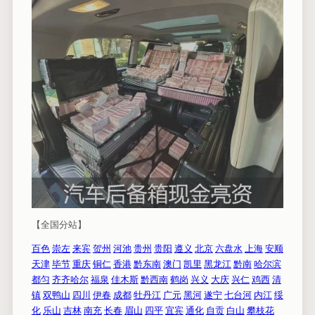
【全国分站】
百色
崇左
来宾
贺州
河池
贵州
贵阳
遵义
北京
六盘水
上海
安顺
天津
毕节
重庆
铜仁
香港
黔东南
澳门
凯里
黑龙江
黔南
哈尔滨
都匀
齐齐哈尔
福泉
佳木斯
黔西南
鹤岗
兴义
大庆
兴仁
鸡西
清
镇
双鸭山
四川
伊春
成都
牡丹江
广元
黑河
遂宁
七台河
内江
绥
化
乐山
吉林
南充
长春
眉山
四平
宜宾
通化
自贡
白山
攀枝花