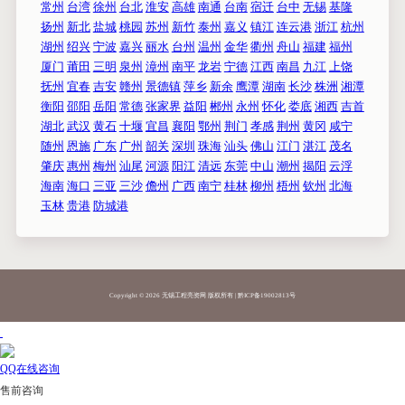
常州
台湾
徐州
台北
淮安
高雄
南通
台南
宿迁
台中
无锡
基隆
扬州
新北
盐城
桃园
苏州
新竹
泰州
嘉义
镇江
连云港
浙江
杭州
湖州
绍兴
宁波
嘉兴
丽水
台州
温州
金华
衢州
舟山
福建
福州
厦门
莆田
三明
泉州
漳州
南平
龙岩
宁德
江西
南昌
九江
上饶
抚州
宜春
吉安
赣州
景德镇
萍乡
新余
鹰潭
湖南
长沙
株洲
湘潭
衡阳
邵阳
岳阳
常德
张家界
益阳
郴州
永州
怀化
娄底
湘西
吉首
湖北
武汉
黄石
十堰
宜昌
襄阳
鄂州
荆门
孝感
荆州
黄冈
咸宁
随州
恩施
广东
广州
韶关
深圳
珠海
汕头
佛山
江门
湛江
茂名
肇庆
惠州
梅州
汕尾
河源
阳江
清远
东莞
中山
潮州
揭阳
云浮
海南
海口
三亚
三沙
儋州
广西
南宁
桂林
柳州
梧州
钦州
北海
玉林
贵港
防城港
Copyright ©
2026 无锡工程亮资网 版权所有 |
黔ICP备19002813号
QQ在线咨询
售前咨询